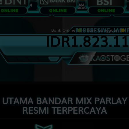
Bank Online (
) /
Bank Gangguan (
) 
IDR
1.823.1
 UTAMA BANDAR MIX PARLAY 
RESMI TERPERCAYA