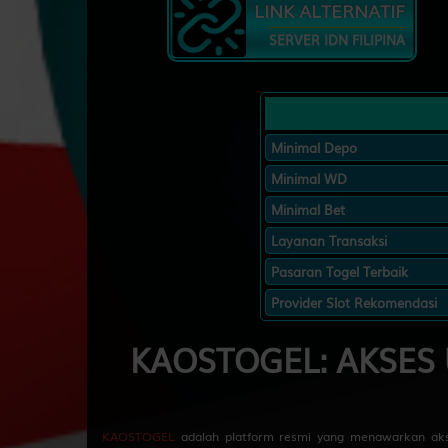
LINK ALTERNATIF
SERVER IDN FILIPINA
Minimal Depo
Minimal WD
Minimal Bet
Layanan Transaksi
Pasaran Togel Terbaik
Provider Slot Rekomendasi
KAOSTOGEL: AKSES 
KAOSTOGEL
adalah platform resmi yang menawarkan akse