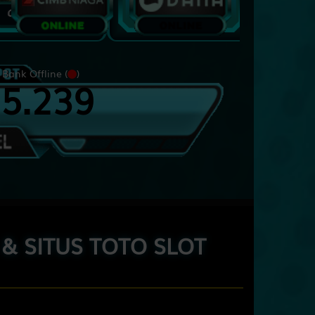
/
Bank Offline (
)
74.863
& SITUS TOTO SLOT