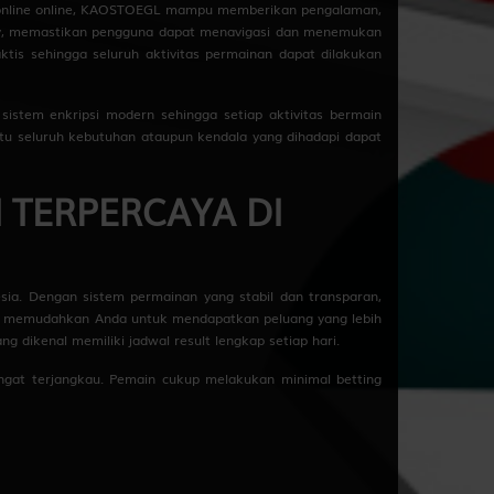
e online online, KAOSTOEGL mampu memberikan pengalaman,
dly, memastikan pengguna dapat menavigasi dan menemukan
aktis sehingga seluruh aktivitas permainan dapat dilakukan
sistem enkripsi modern sehingga setiap aktivitas bermain
ntu seluruh kebutuhan ataupun kendala yang dihadapi dapat
 TERPERCAYA DI
ia. Dengan sistem permainan yang stabil dan transparan,
ap memudahkan Anda untuk mendapatkan peluang yang lebih
g dikenal memiliki jadwal result lengkap setiap hari.
gat terjangkau. Pemain cukup melakukan minimal betting